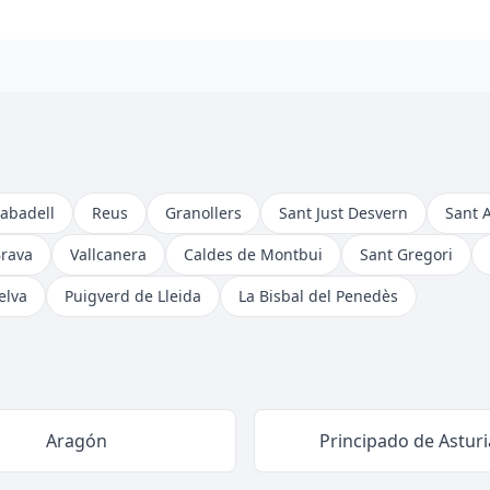
abadell
Reus
Granollers
Sant Just Desvern
Sant 
Brava
Vallcanera
Caldes de Montbui
Sant Gregori
elva
Puigverd de Lleida
La Bisbal del Penedès
Aragón
Principado de Asturi