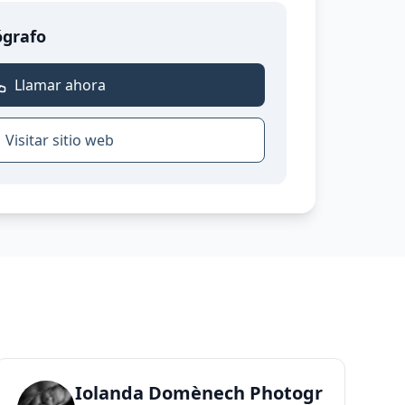
ógrafo
Llamar ahora
Visitar sitio web
rafia newborn/embarazo Tarragona
Iolanda Domènech Photography