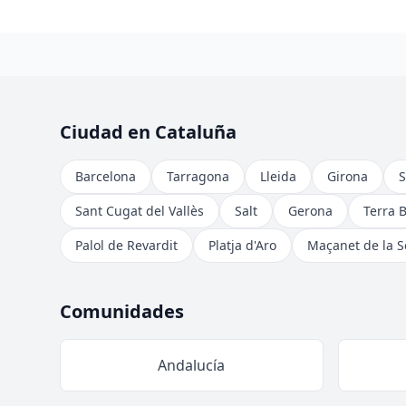
Ciudad en Cataluña
Barcelona
Tarragona
Lleida
Girona
S
Sant Cugat del Vallès
Salt
Gerona
Terra 
Palol de Revardit
Platja d'Aro
Maçanet de la S
Comunidades
Andalucía