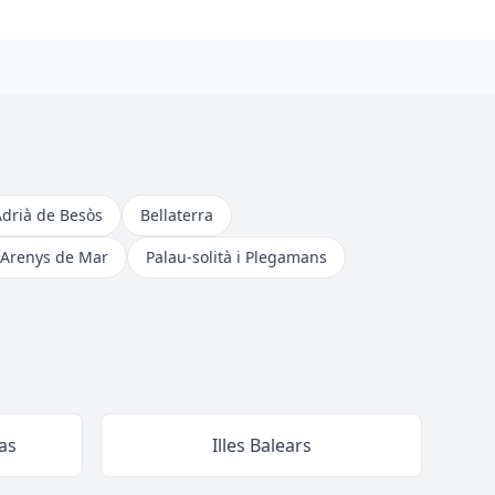
Adrià de Besòs
Bellaterra
Arenys de Mar
Palau-solità i Plegamans
as
Illes Balears