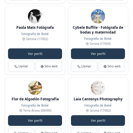
Paola Mats Fotògrafa
Cybele Buffile - Fotógrafa de
bodas y maternidad
Fotografía de Bebé
Fotografía de Bebé
Gerona
(17002)
Girona
(17004)
Ver perfil
Ver perfil
Llamar
Sitio web
Llamar
Sitio web
Flor de Algodón Fotografía
Laia Cantenys Photography
Fotografía de Bebé
Fotografía de Bebé
Terra Brava
(08490)
Girona
(17002)
Ver perfil
Ver perfil