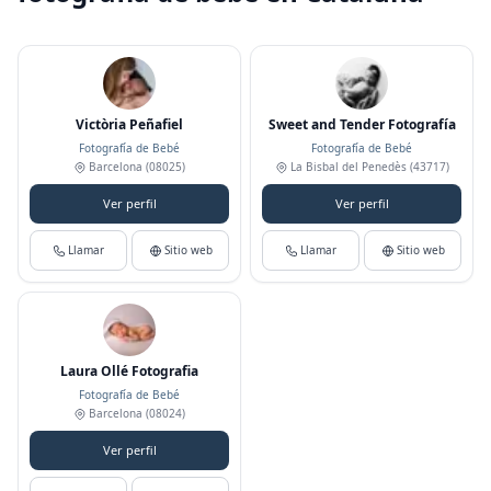
Victòria Peñafiel
Sweet and Tender Fotografía
Fotografía de Bebé
Fotografía de Bebé
Barcelona
(08025)
La Bisbal del Penedès
(43717)
Ver perfil
Ver perfil
Llamar
Sitio web
Llamar
Sitio web
Laura Ollé Fotografia
Fotografía de Bebé
Barcelona
(08024)
Ver perfil