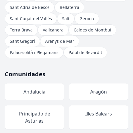
Sant Adrià de Besòs
Bellaterra
Sant Cugat del Vallès
Salt
Gerona
Terra Brava
Vallcanera
Caldes de Montbui
Sant Gregori
Arenys de Mar
Palau-solità i Plegamans
Palol de Revardit
Comunidades
Andalucía
Aragón
Principado de
Illes Balears
Asturias