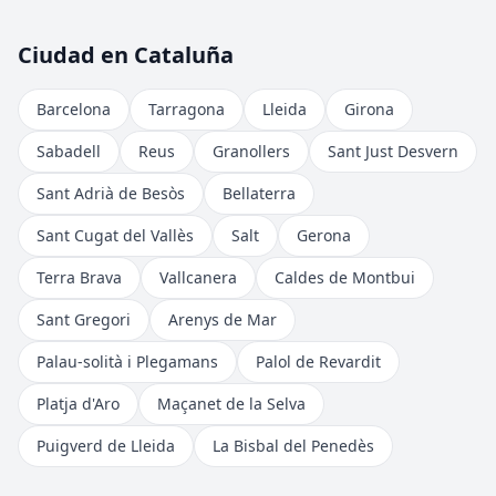
Ciudad en Cataluña
Barcelona
Tarragona
Lleida
Girona
Sabadell
Reus
Granollers
Sant Just Desvern
Sant Adrià de Besòs
Bellaterra
Sant Cugat del Vallès
Salt
Gerona
Terra Brava
Vallcanera
Caldes de Montbui
Sant Gregori
Arenys de Mar
Palau-solità i Plegamans
Palol de Revardit
Platja d'Aro
Maçanet de la Selva
Puigverd de Lleida
La Bisbal del Penedès