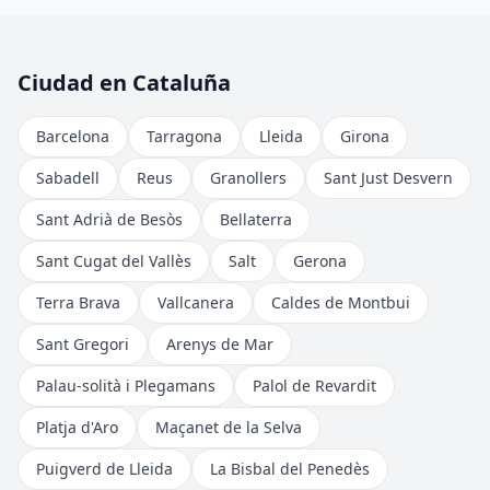
Ciudad en Cataluña
Barcelona
Tarragona
Lleida
Girona
Sabadell
Reus
Granollers
Sant Just Desvern
Sant Adrià de Besòs
Bellaterra
Sant Cugat del Vallès
Salt
Gerona
Terra Brava
Vallcanera
Caldes de Montbui
Sant Gregori
Arenys de Mar
Palau-solità i Plegamans
Palol de Revardit
Platja d'Aro
Maçanet de la Selva
Puigverd de Lleida
La Bisbal del Penedès