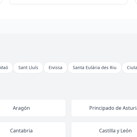
Maó
Sant Lluís
Eivissa
Santa Eulària des Riu
Ciut
Aragón
Principado de Asturi
Cantabria
Castilla y León