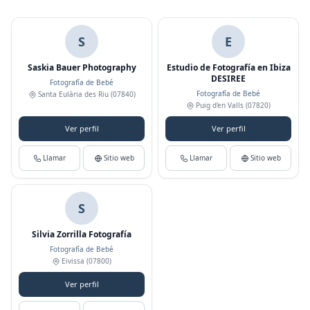
S
E
Saskia Bauer Photography
Estudio de Fotografía en Ibiza
DESIREE
Fotografía de Bebé
Fotografía de Bebé
Santa Eulària des Riu
(07840)
Puig d'en Valls
(07820)
Ver perfil
Ver perfil
Llamar
Sitio web
Llamar
Sitio web
S
Silvia Zorrilla Fotografía
Fotografía de Bebé
Eivissa
(07800)
Ver perfil