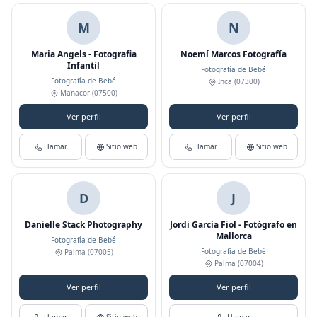
M
N
Maria Angels - Fotografia
Noemí Marcos Fotografía
Infantil
Fotografía de Bebé
Fotografía de Bebé
Inca
(07300)
Manacor
(07500)
Ver perfil
Ver perfil
Llamar
Sitio web
Llamar
Sitio web
D
J
Danielle Stack Photography
Jordi García Fiol - Fotógrafo en
Mallorca
Fotografía de Bebé
Fotografía de Bebé
Palma
(07005)
Palma
(07004)
Ver perfil
Ver perfil