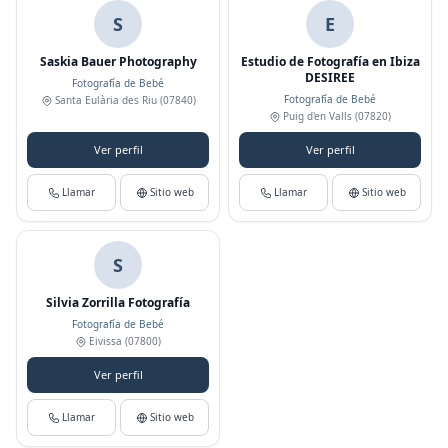
S
E
Saskia Bauer Photography
Estudio de Fotografía en Ibiza
DESIREE
Fotografía de Bebé
Fotografía de Bebé
Santa Eulària des Riu
(07840)
Puig d'en Valls
(07820)
Ver perfil
Ver perfil
Llamar
Sitio web
Llamar
Sitio web
S
Silvia Zorrilla Fotografía
Fotografía de Bebé
Eivissa
(07800)
Ver perfil
Llamar
Sitio web