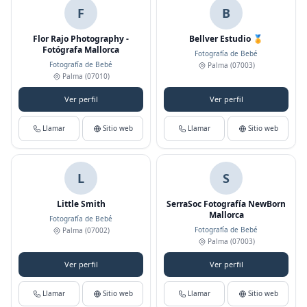
F
B
Flor Rajo Photography -
Bellver Estudio 🏅
Fotógrafa Mallorca
Fotografía de Bebé
Fotografía de Bebé
Palma
(07003)
Palma
(07010)
Ver perfil
Ver perfil
Llamar
Sitio web
Llamar
Sitio web
L
S
Little Smith
SerraSoc Fotografía NewBorn
Mallorca
Fotografía de Bebé
Fotografía de Bebé
Palma
(07002)
Palma
(07003)
Ver perfil
Ver perfil
Llamar
Sitio web
Llamar
Sitio web