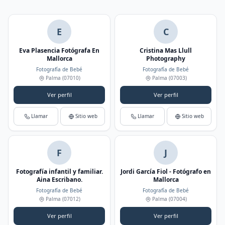
E
C
Eva Plasencia Fotógrafa En
Cristina Mas Llull
Mallorca
Photography
Fotografía de Bebé
Fotografía de Bebé
Palma
(07010)
Palma
(07003)
Ver perfil
Ver perfil
Llamar
Sitio web
Llamar
Sitio web
F
J
Fotografía infantil y familiar.
Jordi García Fiol - Fotógrafo en
Aina Escribano.
Mallorca
Fotografía de Bebé
Fotografía de Bebé
Palma
(07012)
Palma
(07004)
Ver perfil
Ver perfil