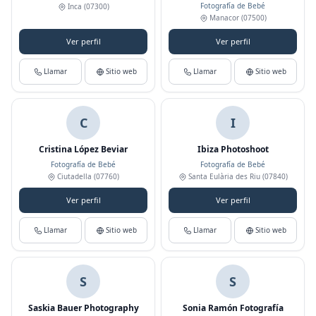
Fotografía de Bebé
Inca
(07300)
Manacor
(07500)
Ver perfil
Ver perfil
Llamar
Sitio web
Llamar
Sitio web
C
I
Cristina López Beviar
Ibiza Photoshoot
Fotografía de Bebé
Fotografía de Bebé
Ciutadella
(07760)
Santa Eulària des Riu
(07840)
Ver perfil
Ver perfil
Llamar
Sitio web
Llamar
Sitio web
S
S
Saskia Bauer Photography
Sonia Ramón Fotografía