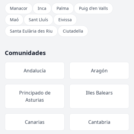
Manacor
Inca
Palma
Puig d'en Valls
Maó
Sant Lluís
Eivissa
Santa Eulària des Riu
Ciutadella
Comunidades
Andalucía
Aragón
Principado de
Illes Balears
Asturias
Canarias
Cantabria