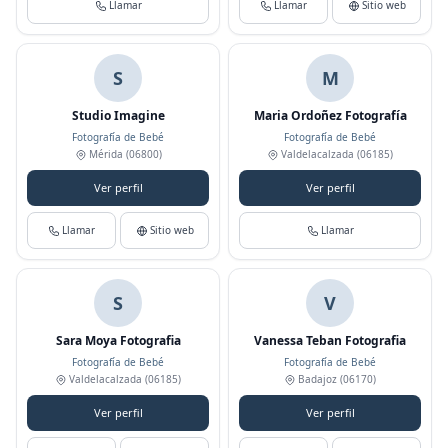
Llamar
Llamar
Sitio web
S
M
Studio Imagine
Maria Ordoñez Fotografía
Fotografía de Bebé
Fotografía de Bebé
Mérida
(06800)
Valdelacalzada
(06185)
Ver perfil
Ver perfil
Llamar
Sitio web
Llamar
S
V
Sara Moya Fotografia
Vanessa Teban Fotografia
Fotografía de Bebé
Fotografía de Bebé
Valdelacalzada
(06185)
Badajoz
(06170)
Ver perfil
Ver perfil