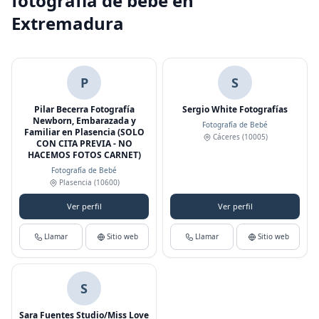
fotografía de bebé en
Extremadura
P
S
Pilar Becerra Fotografía
Sergio White Fotografías
Newborn, Embarazada y
Fotografía de Bebé
Familiar en Plasencia (SOLO
Cáceres
(10005)
CON CITA PREVIA - NO
HACEMOS FOTOS CARNET)
Fotografía de Bebé
Plasencia
(10600)
Ver perfil
Ver perfil
Llamar
Sitio web
Llamar
Sitio web
S
Sara Fuentes Studio/Miss Love