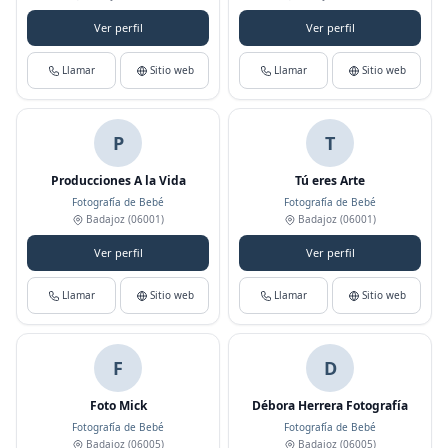
Ver perfil
Ver perfil
Llamar
Sitio web
Llamar
Sitio web
P
T
Producciones A la Vida
Tú eres Arte
Fotografía de Bebé
Fotografía de Bebé
Badajoz
(06001)
Badajoz
(06001)
Ver perfil
Ver perfil
Llamar
Sitio web
Llamar
Sitio web
F
D
Foto Mick
Débora Herrera Fotografía
Fotografía de Bebé
Fotografía de Bebé
Badajoz
(06005)
Badajoz
(06005)