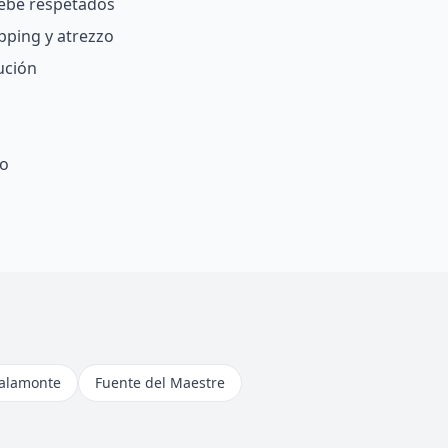
bebé respetados
pping y atrezzo
ución
fo
alamonte
Fuente del Maestre