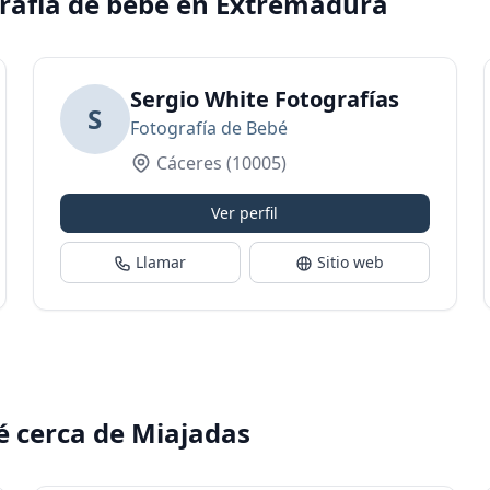
grafía de bebé en Extremadura
wborn, Embarazada y Familiar en Plasencia
Sergio White Fotografías
S
Fotografía de Bebé
Cáceres
(10005)
Ver perfil
Llamar
Sitio web
é cerca de Miajadas