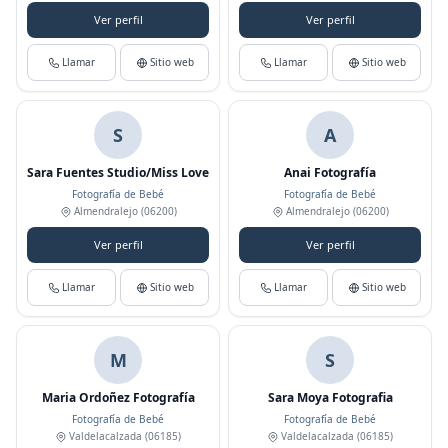
Ver perfil
Ver perfil
Llamar
Sitio web
Llamar
Sitio web
S
A
Sara Fuentes Studio/Miss Love
Anai Fotografía
Fotografía de Bebé
Fotografía de Bebé
Almendralejo
(06200)
Almendralejo
(06200)
Ver perfil
Ver perfil
Llamar
Sitio web
Llamar
Sitio web
M
S
Maria Ordoñez Fotografía
Sara Moya Fotografia
Fotografía de Bebé
Fotografía de Bebé
Valdelacalzada
(06185)
Valdelacalzada
(06185)