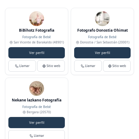
BiBihotz Fotografia
Fotografo Donostia Ohimat
Fotografía de Bebé
Fotografía de Bebé
San Vicente de Barakaldo
(48901)
Donostia / San Sebastián
(20001)
Ver perfil
Ver perfil
Llamar
Sitio web
Llamar
Sitio web
Nekane lazkano Fotografía
Fotografía de Bebé
Bergara
(20570)
Ver perfil
Llamar