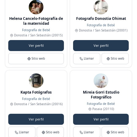
Helena Cancelo-Fotografía de
Fotografo Donostia Ohimat
la maternidad
Fotografía de Bebé
Fotografía de Bebé
Donostia / San Sebastián
(20001)
Donostia / San Sebastián
(20015)
Ver perfil
Ver perfil
Sitio web
Llamar
Sitio web
Kapta Fotógrafos
Mireia Gorri Estudio
Fotográfico
Fotografía de Bebé
Fotografía de Bebé
Donostia / San Sebastián
(20016)
Pasaia
(20110)
Ver perfil
Ver perfil
Llamar
Sitio web
Llamar
Sitio web