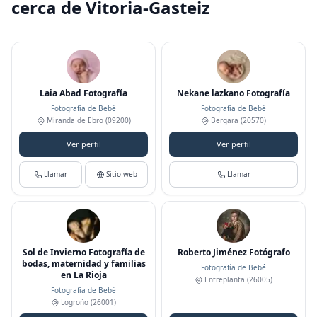
cerca de Vitoria-Gasteiz
Laia Abad Fotografía
Nekane lazkano Fotografía
Fotografía de Bebé
Fotografía de Bebé
Miranda de Ebro
(09200)
Bergara
(20570)
Ver perfil
Ver perfil
Llamar
Sitio web
Llamar
Sol de Invierno Fotografía de
Roberto Jiménez Fotógrafo
bodas, maternidad y familias
Fotografía de Bebé
en La Rioja
Entreplanta
(26005)
Fotografía de Bebé
Logroño
(26001)