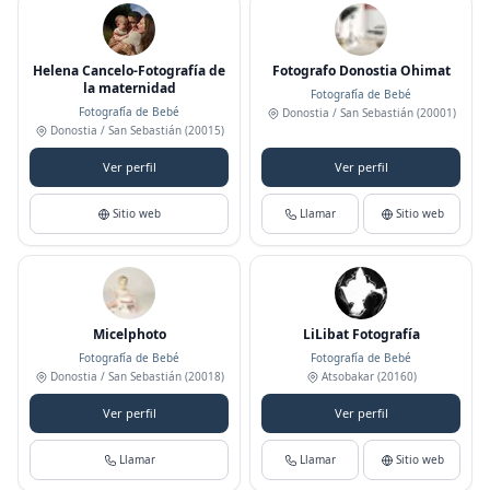
Helena Cancelo-Fotografía de
Fotografo Donostia Ohimat
la maternidad
Fotografía de Bebé
Fotografía de Bebé
Donostia / San Sebastián
(20001)
Donostia / San Sebastián
(20015)
Ver perfil
Ver perfil
Sitio web
Llamar
Sitio web
Micelphoto
LiLibat Fotografía
Fotografía de Bebé
Fotografía de Bebé
Donostia / San Sebastián
(20018)
Atsobakar
(20160)
Ver perfil
Ver perfil
Llamar
Llamar
Sitio web