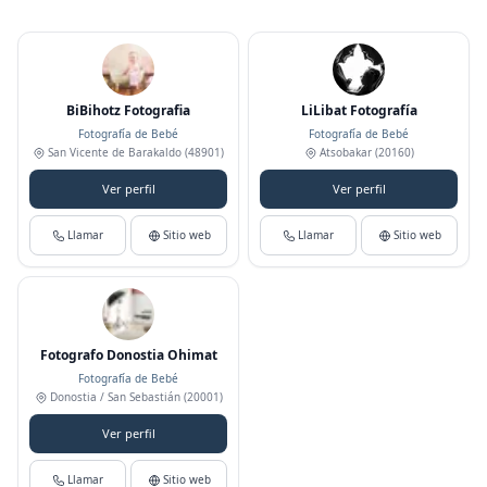
BiBihotz Fotografia
LiLibat Fotografía
Fotografía de Bebé
Fotografía de Bebé
San Vicente de Barakaldo
(48901)
Atsobakar
(20160)
Ver perfil
Ver perfil
Llamar
Sitio web
Llamar
Sitio web
Fotografo Donostia Ohimat
Fotografía de Bebé
Donostia / San Sebastián
(20001)
Ver perfil
Llamar
Sitio web