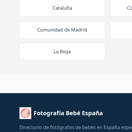
Cataluña
C
Comunidad de Madrid
La Rioja
Fotografía Bebé España
Directorio de fotógrafos de bebés en España espe