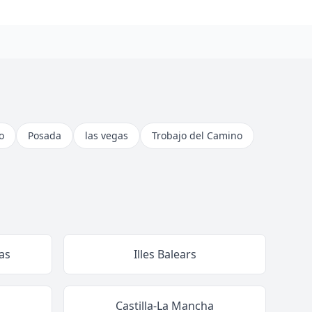
o
Posada
las vegas
Trobajo del Camino
as
Illes Balears
Castilla-La Mancha