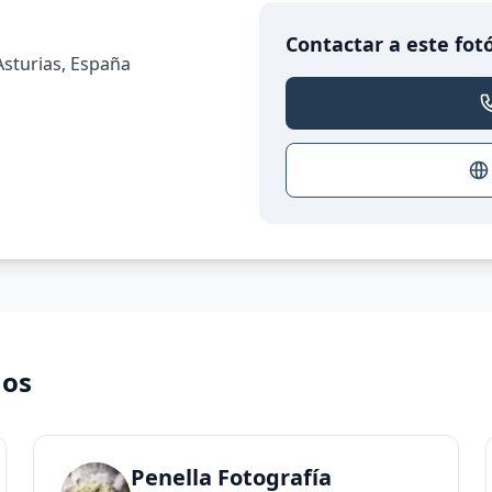
Contactar a este fot
Asturias, España
nos
áfico
Penella Fotografía