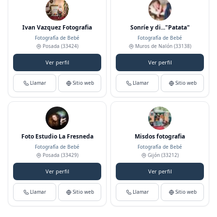
Ivan Vazquez Fotografia
Sonríe y di..."Patata"
Fotografía de Bebé
Fotografía de Bebé
Posada
(33424)
Muros de Nalón
(33138)
Ver perfil
Ver perfil
Llamar
Sitio web
Llamar
Sitio web
Foto Estudio La Fresneda
Misdos fotografia
Fotografía de Bebé
Fotografía de Bebé
Posada
(33429)
Gijón
(33212)
Ver perfil
Ver perfil
Llamar
Sitio web
Llamar
Sitio web