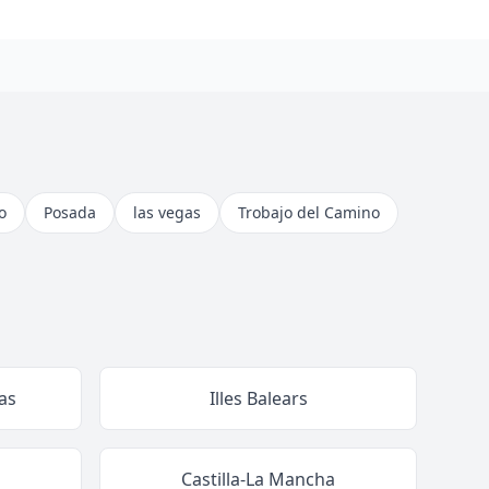
o
Posada
las vegas
Trobajo del Camino
as
Illes Balears
Castilla-La Mancha