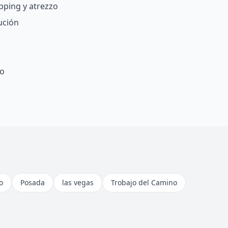
pping y atrezzo
ución
fo
o
Posada
las vegas
Trobajo del Camino