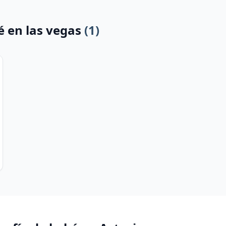
é en las vegas
(1)
áfico