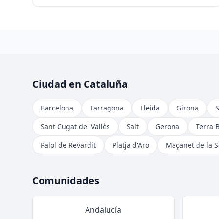
Ciudad en Cataluña
Barcelona
Tarragona
Lleida
Girona
S
Sant Cugat del Vallès
Salt
Gerona
Terra 
Palol de Revardit
Platja d'Aro
Maçanet de la S
Comunidades
Andalucía