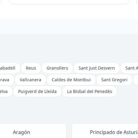
abadell
Reus
Granollers
Sant Just Desvern
Sant 
Brava
Vallcanera
Caldes de Montbui
Sant Gregori
elva
Puigverd de Lleida
La Bisbal del Penedès
Aragón
Principado de Asturi