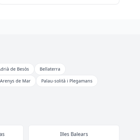
Adrià de Besòs
Bellaterra
Arenys de Mar
Palau-solità i Plegamans
as
Illes Balears