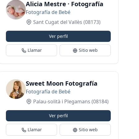
Alicia Mestre · Fotografía
Fotografía de Bebé
Sant Cugat del Vallès
(08173)
Ver perfil
Llamar
Sitio web
afa Maternidad y Familia en Sabadell-
Sweet Moon Fotografía
Fotografía de Bebé
Palau-solità i Plegamans
(08184)
Ver perfil
Llamar
Sitio web