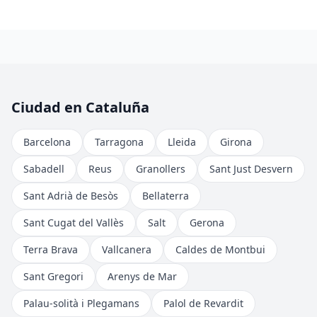
Ciudad en Cataluña
Barcelona
Tarragona
Lleida
Girona
Sabadell
Reus
Granollers
Sant Just Desvern
Sant Adrià de Besòs
Bellaterra
Sant Cugat del Vallès
Salt
Gerona
Terra Brava
Vallcanera
Caldes de Montbui
Sant Gregori
Arenys de Mar
Palau-solità i Plegamans
Palol de Revardit