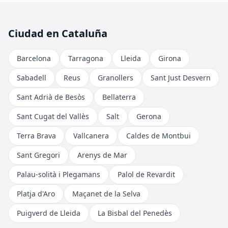
Ciudad en Cataluña
Barcelona
Tarragona
Lleida
Girona
Sabadell
Reus
Granollers
Sant Just Desvern
Sant Adrià de Besòs
Bellaterra
Sant Cugat del Vallès
Salt
Gerona
Terra Brava
Vallcanera
Caldes de Montbui
Sant Gregori
Arenys de Mar
Palau-solità i Plegamans
Palol de Revardit
Platja d'Aro
Maçanet de la Selva
Puigverd de Lleida
La Bisbal del Penedès