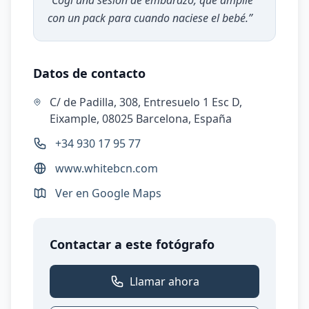
“
Cogí una sesión de embarazo, que amplíe
con un pack para cuando naciese el bebé.
”
Datos de contacto
C/ de Padilla, 308, Entresuelo 1 Esc D,
Eixample, 08025 Barcelona, España
+34 930 17 95 77
www.whitebcn.com
Ver en Google Maps
Contactar a este fotógrafo
Llamar ahora