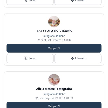
Llamar
Sitio web
BABY FOTO BARCELONA
Fotografía de Bebé
Sant Just Desvern
(08960)
Ver perfil
Llamar
Sitio web
Alicia Mestre · Fotografía
Fotografía de Bebé
Sant Cugat del Vallès
(08173)
Ver perfil