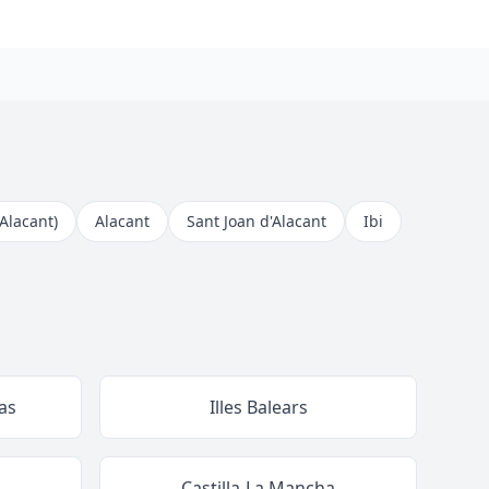
(Alacant)
Alacant
Sant Joan d'Alacant
Ibi
as
Illes Balears
Castilla-La Mancha