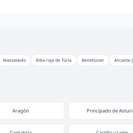
Massalavés
Riba-roja de Túria
Benetússer
Alicante 
Aragón
Principado de Asturi
Cantabria
Castilla y León