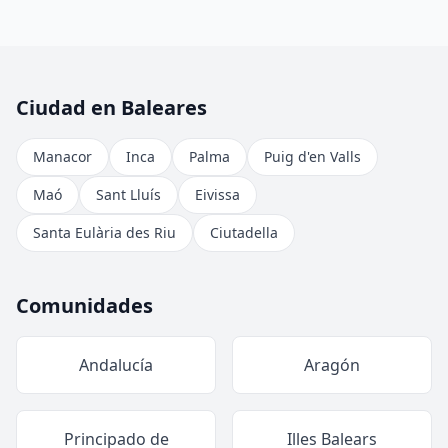
Ciudad en Baleares
Manacor
Inca
Palma
Puig d'en Valls
Maó
Sant Lluís
Eivissa
Santa Eulària des Riu
Ciutadella
Comunidades
Andalucía
Aragón
Principado de
Illes Balears