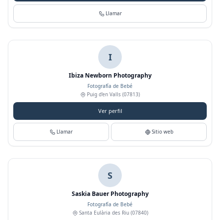
Llamar
I
Ibiza Newborn Photography
Fotografía de Bebé
Puig d'en Valls
(07813)
Ver perfil
Llamar
Sitio web
S
Saskia Bauer Photography
Fotografía de Bebé
Santa Eulària des Riu
(07840)