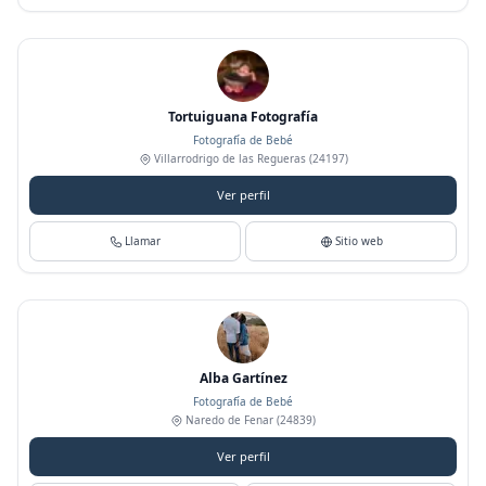
Tortuiguana Fotografía
Fotografía de Bebé
Villarrodrigo de las Regueras
(24197)
Ver perfil
Llamar
Sitio web
Alba Gartínez
Fotografía de Bebé
Naredo de Fenar
(24839)
Ver perfil