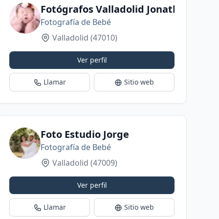
-retrato, embarazo, bebés, niños y familias
Fotógrafos Valladolid Jonathan y An
Fotografía de Bebé
Valladolid
(47010)
Ver perfil
Llamar
Sitio web
Foto Estudio Jorge
Fotografía de Bebé
Valladolid
(47009)
Ver perfil
Llamar
Sitio web