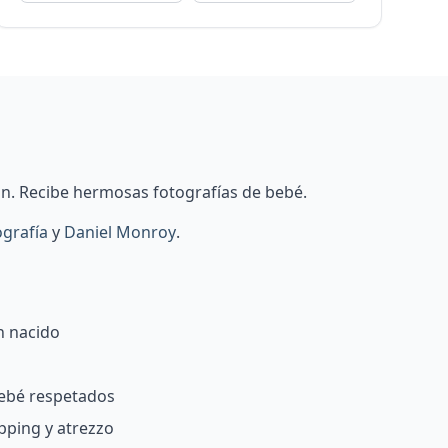
ón. Recibe hermosas fotografías de bebé.
ografía
y
Daniel Monroy
.
n nacido
bebé respetados
pping y atrezzo