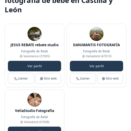
fotografía de bebé en Castilla y
León
JESUS REBATE rebate studio
DANiMANTiS FOTOGRAFÍA
Fotografía de Bebé
Fotografía de Bebé
Salamanca
(37005)
Valladolid
(47010)
Ver perfil
Ver perfil
Llamar
Sitio web
Llamar
Sitio web
VeliaStudio Fotografía
Fotografía de Bebé
Valladolid
(47008)