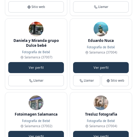
Sitio web
Llamar
Daniela y Miranda grupo
Eduardo Nuca
Dulce bebé
Fotografía de Bebé
Fotografía de Bebé
Salamanca
(37004)
Salamanca
(37007)
Ver perfil
Ver perfil
Llamar
Llamar
Sitio web
Fotoimagen Salamanca
Tresluz fotografía
Fotografía de Bebé
Fotografía de Bebé
Salamanca
(37002)
Salamanca
(37004)
Ver perfil
Ver perfil