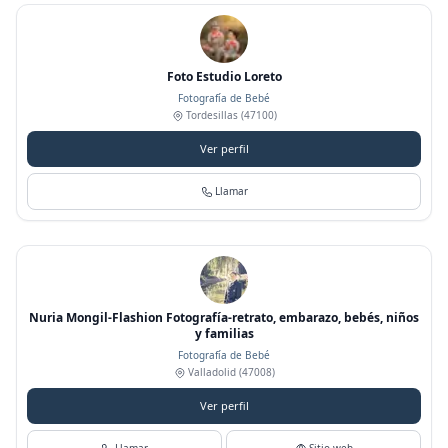
Foto Estudio Loreto
Fotografía de Bebé
Tordesillas
(47100)
Ver perfil
Llamar
Nuria Mongil-Flashion Fotografía-retrato, embarazo, bebés, niños
y familias
Fotografía de Bebé
Valladolid
(47008)
Ver perfil