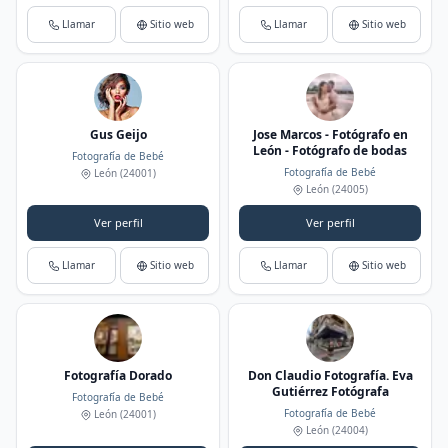
Llamar
Sitio web
Llamar
Sitio web
Gus Geijo
Jose Marcos - Fotógrafo en
León - Fotógrafo de bodas
Fotografía de Bebé
Fotografía de Bebé
León
(24001)
León
(24005)
Ver perfil
Ver perfil
Llamar
Sitio web
Llamar
Sitio web
Fotografía Dorado
Don Claudio Fotografía. Eva
Gutiérrez Fotógrafa
Fotografía de Bebé
Fotografía de Bebé
León
(24001)
León
(24004)