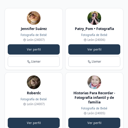
Jennifer Suárez
Patry_Pom • Fotografía
Fotografía de Bebé
Fotografía de Bebé
León
(24007)
León
(24006)
Ver perfil
Ver perfil
Llamar
Llamar
Roberdc
Historias Para Recordar -
Fotografía infantil y de
Fotografía de Bebé
familia
León
(24007)
Fotografía de Bebé
León
(24005)
Ver perfil
Ver perfil