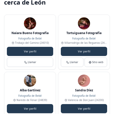
cerca de León
Naiara Bueno Fotografía
Tortuiguana Fotografía
Fotografía de Bebé
Fotografía de Bebé
Trobajo del Camino
(24010)
Villarrodrigo de las Regueras
(24197)
Ver perfil
Ver perfil
Llamar
Llamar
Sitio web
Alba Gartínez
Sandra Díez
Fotografía de Bebé
Fotografía de Bebé
Naredo de Fenar
(24839)
Valencia de Don Juan
(24200)
Ver perfil
Ver perfil