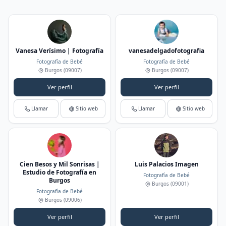
Vanesa Verísimo | Fotografía
vanesadelgadofotografia
Fotografía de Bebé
Fotografía de Bebé
Burgos
(09007)
Burgos
(09007)
Ver perfil
Ver perfil
Llamar
Sitio web
Llamar
Sitio web
Cien Besos y Mil Sonrisas |
Luis Palacios Imagen
Estudio de Fotografía en
Fotografía de Bebé
Burgos
Burgos
(09001)
Fotografía de Bebé
Burgos
(09006)
Ver perfil
Ver perfil