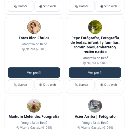
Llamar
Sitio web
Llamar
Sitio web
Fotos Bien Chulas
Pepe Fotógrafos, Fotografía
de bodas, infantil y familias,
Fotografía de Bebé
comuniones, embarazo y
Nájera
(26300)
recién nacido
Fotografía de Bebé
Nájera
(26300)
Ver perfil
Ver perfil
Llamar
Sitio web
Llamar
Sitio web
Maihum Meléndez Fotografía
Asier Arriba | Fotógrafo
Fotografía de Bebé
Fotografía de Bebé
Vitoria-Gasteiz
(01015)
Vitoria-Gasteiz
(01010)