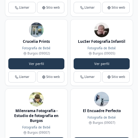
Llamar
Sitio web
Llamar
Sitio web
Crucelia Prints
LucSer Fotografía Infantil
Fotografía de Bebé
Fotografía de Bebé
Burgos
(09002)
Burgos
(09005)
Ver perfil
Ver perfil
Llamar
Sitio web
Llamar
Sitio web
Milenrama Fotografía -
El Encuadre Perfecto
Estudio de fotografía en
Fotografía de Bebé
Burgos
Burgos
(09007)
Fotografía de Bebé
Burgos
(09007)