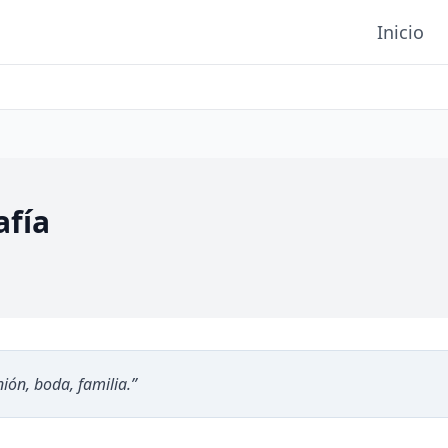
Inicio
afía
nión, boda, familia.
”