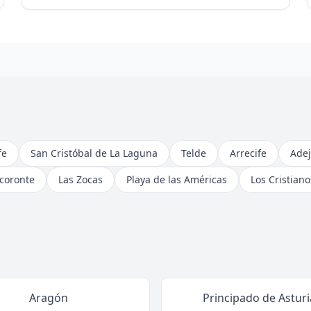
fe
San Cristóbal de La Laguna
Telde
Arrecife
Adej
coronte
Las Zocas
Playa de las Américas
Los Cristiano
Aragón
Principado de Asturi