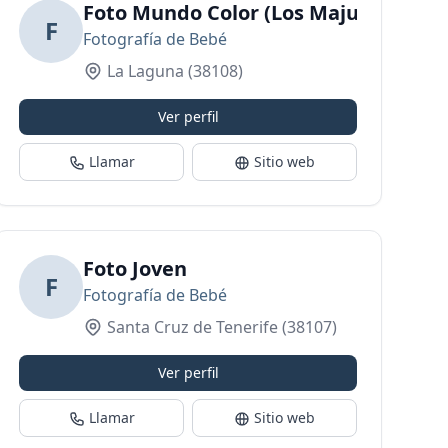
Foto Mundo Color (Los Majuelos)
F
Fotografía de Bebé
La Laguna
(38108)
Ver perfil
Llamar
Sitio web
 premamá, newborn y bebés en Tenerife
Foto Joven
F
Fotografía de Bebé
Santa Cruz de Tenerife
(38107)
Ver perfil
Llamar
Sitio web