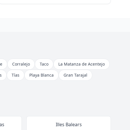
e
Corralejo
Taco
La Matanza de Acentejo
s
Tías
Playa Blanca
Gran Tarajal
as
Illes Balears