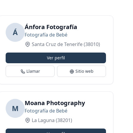
 premamá, newborn y bebés en Tenerife
Ánfora Fotografía
Á
Fotografía de Bebé
Santa Cruz de Tenerife
(38010)
Ver perfil
Llamar
Sitio web
Moana Photography
M
Fotografía de Bebé
La Laguna
(38201)