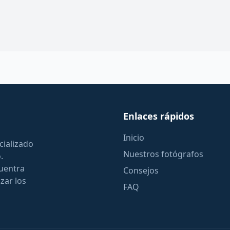
Enlaces rápidos
Inicio
cializado
Nuestros fotógrafos
.
cuentra
Consejos
zar los
FAQ