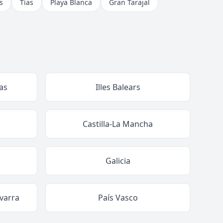
s
Tías
Playa Blanca
Gran Tarajal
as
Illes Balears
Castilla-La Mancha
Galicia
varra
País Vasco