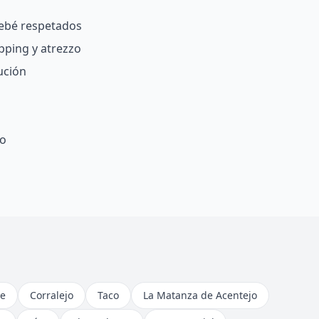
bebé respetados
pping y atrezzo
ución
fo
e
Corralejo
Taco
La Matanza de Acentejo