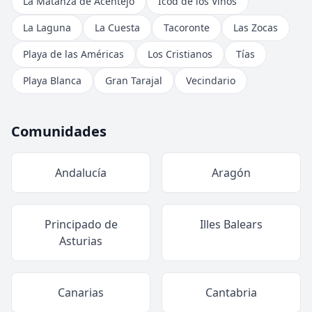
La Matanza de Acentejo
Icod de los Vinos
La Laguna
La Cuesta
Tacoronte
Las Zocas
Playa de las Américas
Los Cristianos
Tías
Playa Blanca
Gran Tarajal
Vecindario
Comunidades
Andalucía
Aragón
Principado de
Illes Balears
Asturias
Canarias
Cantabria