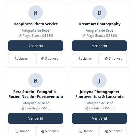
H
D
Happiness Photo Service
DreamArt Photography
Fotografía de Bebé
Fotografía de Bebé
Playa Blanca
(35580)
Playa Blanca
(35580)
Ver perfil
Ver perfil
Llamar
Sitio web
Llamar
Sitio web
B
J
Bera Studio - Fotografía -
Justyna Photographer
Recién Nacido - Fuerteventura
Fuerteventura & Lanzarote
Fotografía de Bebé
Fotografía de Bebé
Corralejo
(35660)
Corralejo
(35660)
Ver perfil
Ver perfil
Llamar
Sitio web
Llamar
Sitio web