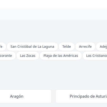
fe
San Cristóbal de La Laguna
Telde
Arrecife
Adej
coronte
Las Zocas
Playa de las Américas
Los Cristiano
Aragón
Principado de Asturi