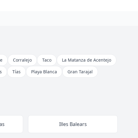
e
Corralejo
Taco
La Matanza de Acentejo
s
Tías
Playa Blanca
Gran Tarajal
as
Illes Balears