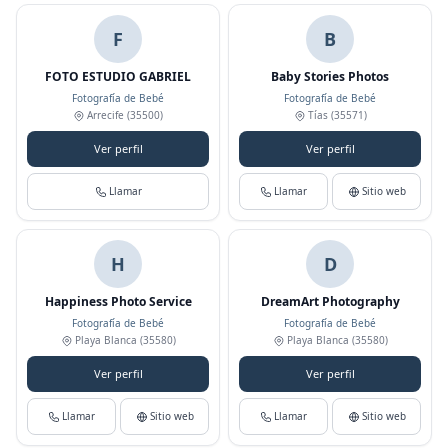
F
B
FOTO ESTUDIO GABRIEL
Baby Stories Photos
Fotografía de Bebé
Fotografía de Bebé
Arrecife
(35500)
Tías
(35571)
Ver perfil
Ver perfil
Llamar
Llamar
Sitio web
H
D
Happiness Photo Service
DreamArt Photography
Fotografía de Bebé
Fotografía de Bebé
Playa Blanca
(35580)
Playa Blanca
(35580)
Ver perfil
Ver perfil
Llamar
Sitio web
Llamar
Sitio web