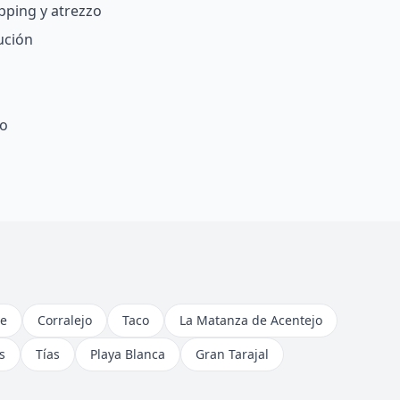
pping y atrezzo
ución
fo
e
Corralejo
Taco
La Matanza de Acentejo
s
Tías
Playa Blanca
Gran Tarajal