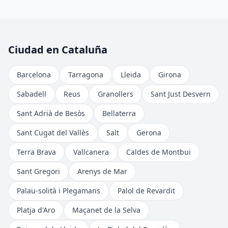
Ciudad en Cataluña
Barcelona
Tarragona
Lleida
Girona
Sabadell
Reus
Granollers
Sant Just Desvern
Sant Adrià de Besòs
Bellaterra
Sant Cugat del Vallès
Salt
Gerona
Terra Brava
Vallcanera
Caldes de Montbui
Sant Gregori
Arenys de Mar
Palau-solità i Plegamans
Palol de Revardit
Platja d'Aro
Maçanet de la Selva