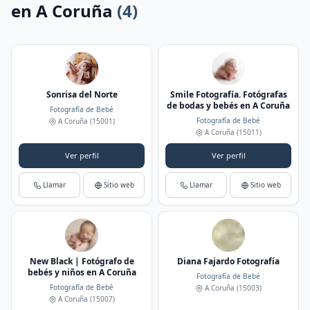
en A Coruña
(4)
Sonrisa del Norte
Smile Fotografía. Fotógrafas
de bodas y bebés en A Coruña
Fotografía de Bebé
Fotografía de Bebé
A Coruña
(15001)
A Coruña
(15011)
Ver perfil
Ver perfil
Llamar
Sitio web
Llamar
Sitio web
New Black | Fotógrafo de
Diana Fajardo Fotografía
bebés y niños en A Coruña
Fotografía de Bebé
Fotografía de Bebé
A Coruña
(15003)
A Coruña
(15007)