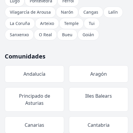
Lugo
Pontevedra
Ferrol
Vilagarcía de Arousa
Narón
Cangas
Lalín
La Coruña
Arteixo
Temple
Tui
Sanxenxo
O Real
Bueu
Goián
Comunidades
Andalucía
Aragón
Principado de
Illes Balears
Asturias
Canarias
Cantabria