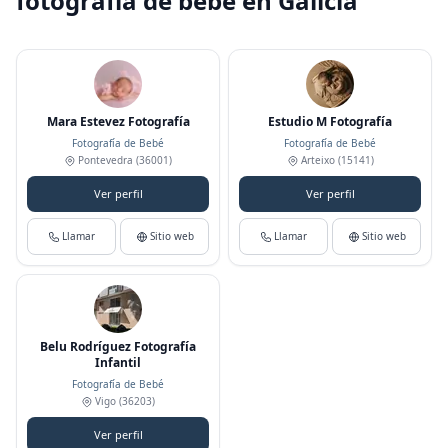
fotografía de bebé en Galicia
Mara Estevez Fotografía
Estudio M Fotografía
Fotografía de Bebé
Fotografía de Bebé
Pontevedra
(36001)
Arteixo
(15141)
Ver perfil
Ver perfil
Llamar
Sitio web
Llamar
Sitio web
Belu Rodríguez Fotografía
Infantil
Fotografía de Bebé
Vigo
(36203)
Ver perfil