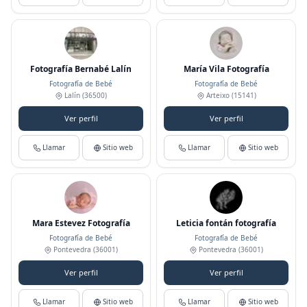
Fotografía Bernabé Lalín
María Vila Fotografía
Fotografía de Bebé
Fotografía de Bebé
Lalín
(36500)
Arteixo
(15141)
Ver perfil
Ver perfil
Llamar
Sitio web
Llamar
Sitio web
Mara Estevez Fotografía
Leticia fontán fotografía
Fotografía de Bebé
Fotografía de Bebé
Pontevedra
(36001)
Pontevedra
(36001)
Ver perfil
Ver perfil
Llamar
Sitio web
Llamar
Sitio web