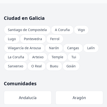
Ciudad en Galicia
Santiago de Compostela
A Coruña
Vigo
Lugo
Pontevedra
Ferrol
Vilagarcía de Arousa
Narón
Cangas
Lalín
La Coruña
Arteixo
Temple
Tui
Sanxenxo
O Real
Bueu
Goián
Comunidades
Andalucía
Aragón