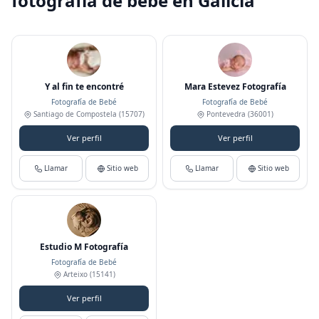
fotografía de bebé en Galicia
Y al fin te encontré
Mara Estevez Fotografía
Fotografía de Bebé
Fotografía de Bebé
Santiago de Compostela
(15707)
Pontevedra
(36001)
Ver perfil
Ver perfil
Llamar
Sitio web
Llamar
Sitio web
Estudio M Fotografía
Fotografía de Bebé
Arteixo
(15141)
Ver perfil