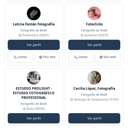
Leticia fontán fotografía
Fotoclicks
Fotografía de Bebé
Fotografía de Bebé
Pontevedra
(36001)
Sanxenxo
(36970)
Ver perfil
Ver perfil
Llamar
Sitio web
Llamar
Sitio web
ESTUDIO PROLIGHT -
Cecilia López, Fotografía
ESTUDIO FOTOGRÁFICO
Fotografía de Bebé
PROFESIONAL
Santiago de Compostela
(15702)
Fotografía de Bebé
Bueu
(36930)
Ver perfil
Ver perfil