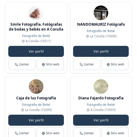
Smile Fotografía. Fotógrafas
NANDOMAURIZ Fotógrafo
de bodas y bebés en A Coruña
Fotografía de Bebé
Fotografía de Bebé
La Coruña
(15006)
A Coruña
(15011)
Ver perfil
Ver perfil
Llamar
Sitio web
Llamar
Sitio web
Caja de luz Fotografía
Diana Fajardo Fotografía
Fotografía de Bebé
Fotografía de Bebé
La Coruña
(15009)
A Coruña
(15003)
Ver perfil
Ver perfil
Llamar
Sitio web
Llamar
Sitio web