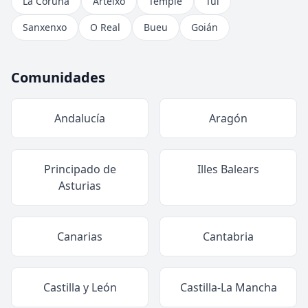
La Coruña
Arteixo
Temple
Tui
Sanxenxo
O Real
Bueu
Goián
Comunidades
Andalucía
Aragón
Principado de
Illes Balears
Asturias
Canarias
Cantabria
Castilla y León
Castilla-La Mancha