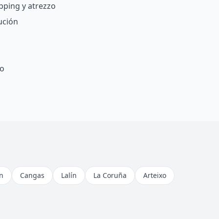
pping y atrezzo
ución
fo
n
Cangas
Lalín
La Coruña
Arteixo