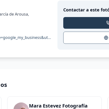
Contactar a este fot
garcía de Arousa,
nuriatanesfotografia.com/?utm_source=google_my_business&utm_medium=perfil_enlace&utm_campaign=seo_local_perfil&utm_content=ficha_local
nos
Mara Estevez Fotografía