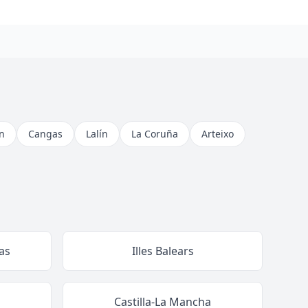
n
Cangas
Lalín
La Coruña
Arteixo
as
Illes Balears
Castilla-La Mancha