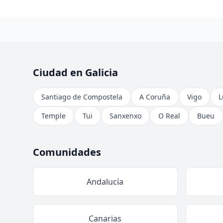
Ciudad en Galicia
Santiago de Compostela
A Coruña
Vigo
L
Temple
Tui
Sanxenxo
O Real
Bueu
Comunidades
Andalucía
Canarias