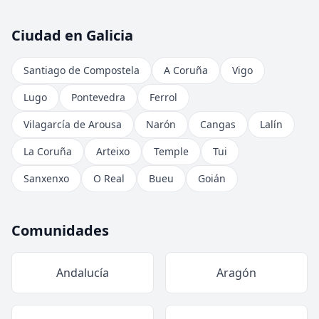
Ciudad en Galicia
Santiago de Compostela
A Coruña
Vigo
Lugo
Pontevedra
Ferrol
Vilagarcía de Arousa
Narón
Cangas
Lalín
La Coruña
Arteixo
Temple
Tui
Sanxenxo
O Real
Bueu
Goián
Comunidades
Andalucía
Aragón