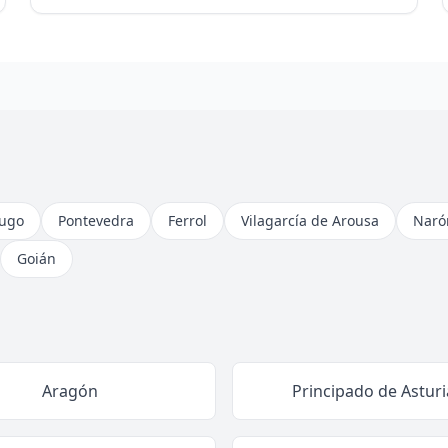
ugo
Pontevedra
Ferrol
Vilagarcía de Arousa
Naró
Goián
Aragón
Principado de Asturi