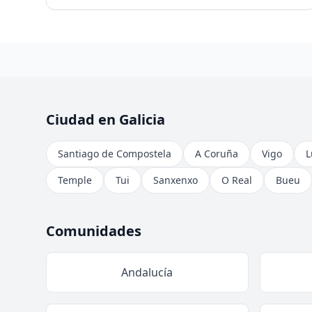
Ciudad en Galicia
Santiago de Compostela
A Coruña
Vigo
L
Temple
Tui
Sanxenxo
O Real
Bueu
Comunidades
Andalucía