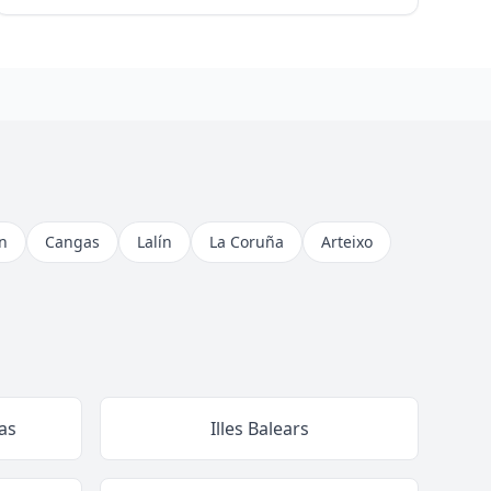
n
Cangas
Lalín
La Coruña
Arteixo
as
Illes Balears