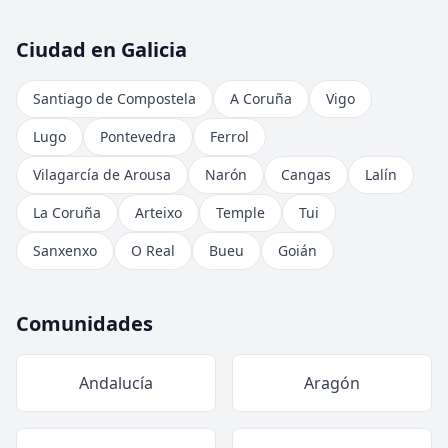
Ciudad en Galicia
Santiago de Compostela
A Coruña
Vigo
Lugo
Pontevedra
Ferrol
Vilagarcía de Arousa
Narón
Cangas
Lalín
La Coruña
Arteixo
Temple
Tui
Sanxenxo
O Real
Bueu
Goián
Comunidades
Andalucía
Aragón