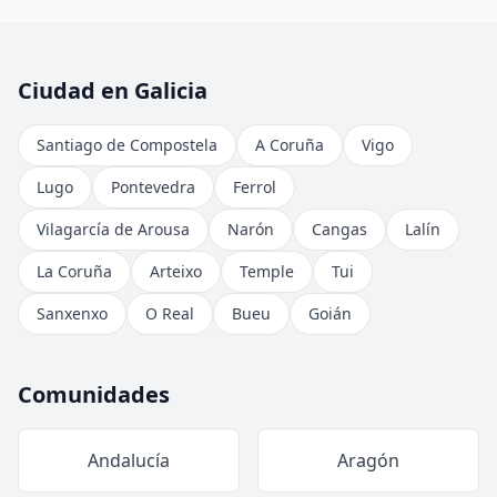
Ciudad en Galicia
Santiago de Compostela
A Coruña
Vigo
Lugo
Pontevedra
Ferrol
Vilagarcía de Arousa
Narón
Cangas
Lalín
La Coruña
Arteixo
Temple
Tui
Sanxenxo
O Real
Bueu
Goián
Comunidades
Andalucía
Aragón